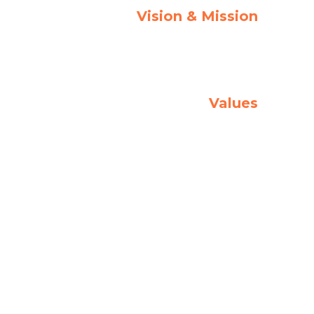
Vision & Mission
To offer excellency in integrated
logistics solutions.
Values
Trust and integrity Commitment
Continuous Learning Adaptability