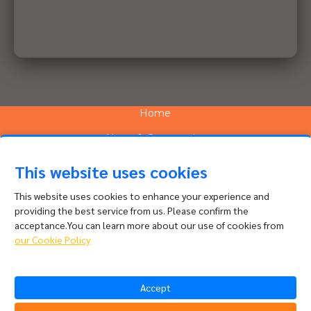
Home
News & Community
Services
This website uses cookies
Network
This website uses cookies to enhance your experience and
providing the best service from us. Please confirm the
People and Culture
acceptance.You can learn more about our use of cookies from
About
our Cookie Policy
Contact
Accept
Channel Complaints